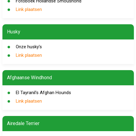
Fotoboek Hollandse Smoushond
Link plaatsen
Husky
Onze husky's
Link plaatsen
Afghaanse Windhond
El Tayranil's Afghan Hounds
Link plaatsen
Airedale Terrier