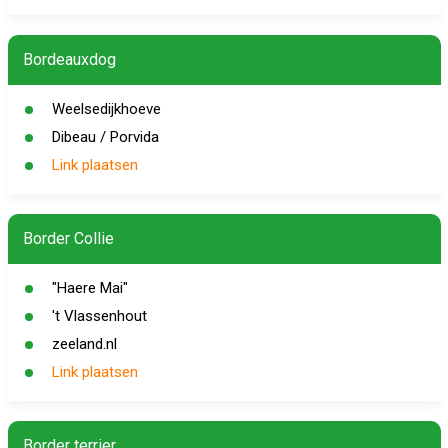
Bordeauxdog
Weelsedijkhoeve
Dibeau / Porvida
Link plaatsen
Border Collie
"Haere Mai"
't Vlassenhout
zeeland.nl
Link plaatsen
Border terrier