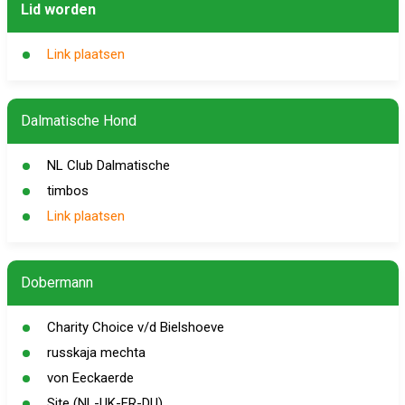
Lid worden
Link plaatsen
Dalmatische Hond
NL Club Dalmatische
timbos
Link plaatsen
Dobermann
Charity Choice v/d Bielshoeve
russkaja mechta
von Eeckaerde
Site (NL-UK-FR-DU)